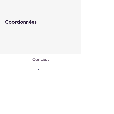
Coordonnées
Contact
+
33685936247
sarah.randonnee@gmail.com