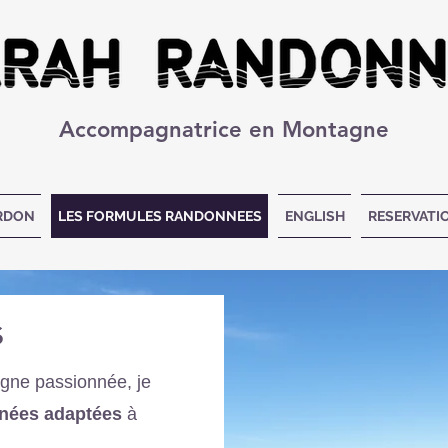
Accompagnatrice en Montagne
ERDON
LES FORMULES RANDONNEES
ENGLISH
RESERVAT
s
gne passionnée, je
nées adaptées
à