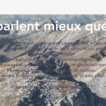
 parlent mieux que
rcher avec Sarah, c’est un peu comme partir à l’aven
ec ta pote qui connaît tous les bons coins (et qui pens
prendre les snacks).
Elle t’embarque sur des sentiers magnifiques, elle
ncourage quand tu râles en montée, et elle te fait mar
avec ses histoires de plantes ou de cailloux.
 reviens fatiguée… mais heureuse, fière, et avec plein
souvenirs.
Magique. Je signe où pour la prochaine ?"
Jeanne