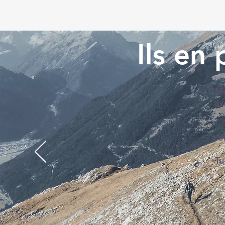
Ils en
"Ma
av
t’e
Tu