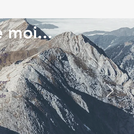
 moi...
ture
e à
rer
 de