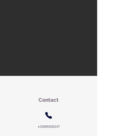
Contact
+
33685936247