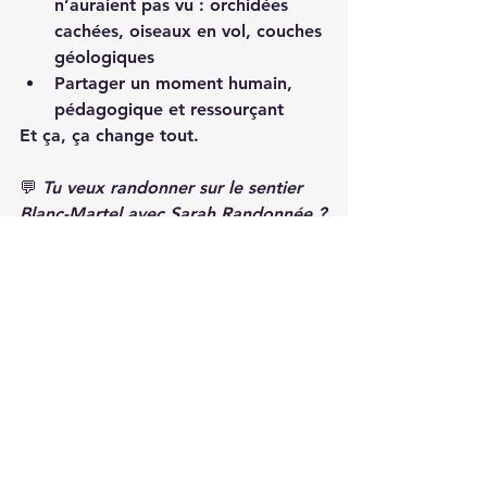
n’auraient pas vu : orchidées 
cachées, oiseaux en vol, couches 
géologiques
Partager un moment humain, 
pédagogique et ressourçant
Et ça, ça change tout.
💬 
Tu veux randonner sur le sentier 
Blanc-Martel avec Sarah Randonnée ?
Rends-toi dans la section 
[Randonnées classiques du coin] ou 
contacte-moi pour les prochaines 
dates de sortie !