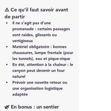
⚠️ Ce qu’il faut savoir avant 
de partir
Il ne s’agit 
pas d’une 
promenade
 : certains passages 
sont raides, glissants ou 
vertigineux
Matériel obligatoire
 : bonnes 
chaussures, lampe frontale (pour 
les tunnels), eau et pique-nique
En été, attention à la chaleur : le 
canyon peut devenir un 
four 
naturel
Prévoir une 
navette retour
 ou 
une organisation logistique 
adaptée
🌿 En bonus : un sentier 